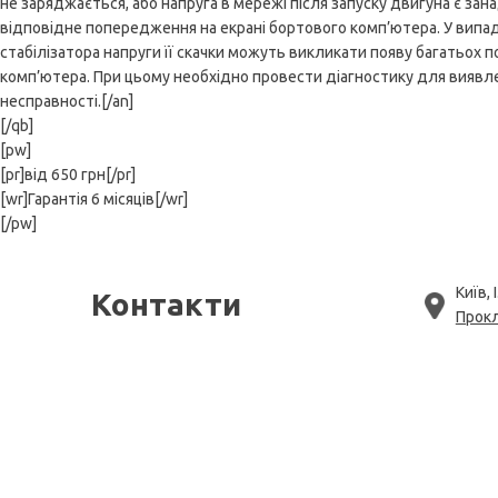
не заряджається, або напруга в мережі після запуску двигуна є зан
відповідне попередження на екрані бортового комп’ютера. У випа
стабілізатора напруги її скачки можуть викликати появу багатьох 
комп’ютера. При цьому необхідно провести діагностику для виявл
несправності.[/an]
[/qb]
[pw]
[pr]від 650 грн[/pr]
[wr]Гарантія 6 місяців[/wr]
[/pw]
Київ, 
Контакти
Прок