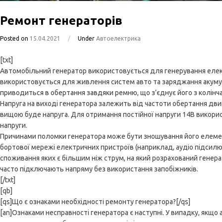
Ремонт генераторів
Posted on
15.04.2021
/
Under
Автоелектрика
[txt]
Автомобільний генератор використовується для генерування елек
використовується для живлення систем авто та заряджання акуму
приводиться в обертання завдяки ремню, що з’єднує його з колінч
Напруга на виході генератора залежить від частоти обертання дви
вищою буде напруга. Для отримання постійної напруги 14В викори
напруги.
Причинами поломки генератора може бути зношування його елеме
бортової мережі електричних пристроїв (наприклад, аудіо підсилюв
споживання яких є більшим ніж струм, на який розрахований генера
часто підключають напряму без використання запобіжників.
[/txt]
[qb]
[qs]Що є ознаками необхідності ремонту генератора?[/qs]
[an]Ознаками несправності генератора є наступні. У випадку, якщ