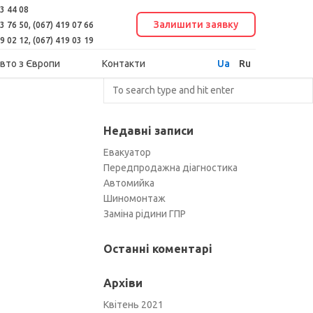
23 44 08
,
Залишити заявку
03 76 50
(067) 419 07 66
,
19 02 12
(067) 419 03 19
Ua
Ru
авто
з Європи
Контакти
Недавні записи
Евакуатор
Передпродажна діагностика
Автомийка
Шиномонтаж
Заміна рідини ГПР
Останні коментарі
Архіви
Квітень 2021