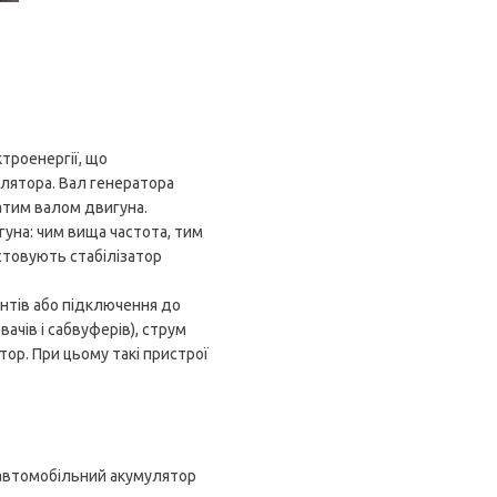
троенергії, що
лятора. Вал генератора
атим валом двигуна.
гуна: чим вища частота, тим
стовують стабілізатор
нтів або підключення до
ачів і сабвуферів), струм
тор. При цьому такі пристрої
о автомобільний акумулятор