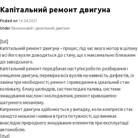
Капітальний ремонт двигуна
Posted on
16.04.2021
Under
Бензиновий і дизельний двигуни
[txt]
Капітальний ремонт двигуна – процес, під час якого мотор в цілому
і всі його вузли доводяться до стану, що є максимально близьким
до заводського.
Капітальний ремонт передбачає наступні роботи: розбирання і
очищення двигуна, перевірка всіх вузлів на наявність дефектів, їх
заміна при необхідності, ремонт і приведення в ідеальний стан
колінвалу, блоку циліндрів, систем подачі палива, системи
змащування маслом і охолодження, ремонт кривошипно-
шатунного механізму.
Капремонт двигуна здійснюється у випадку, коли компресія стає
занадто низькою і наявна втрата потужності, що виникає
внаслідок природного зношування елементів при експлуатації
автомобілю.
[/txt]