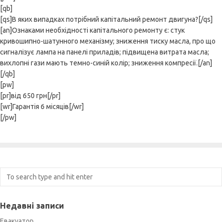
[qb]
[qs]В яких випадках потрібний капітальний ремонт двигуна?[/qs]
[an]Ознаками необхідності капітального ремонту є: стук
кривошипно-шатунного механізму; зниження тиску масла, про що
сигналізує лампа на панелі приладів; підвищена витрата масла;
вихлопні гази мають темно-синій колір; зниження компресії.[/an]
[/qb]
[pw]
[pr]від 650 грн[/pr]
[wr]Гарантія 6 місяців[/wr]
[/pw]
Недавні записи
Евакуатор